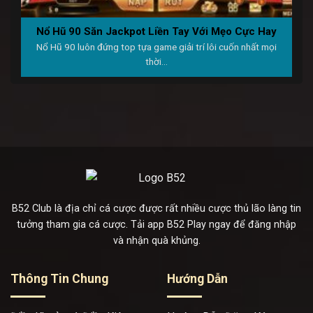
khổng lồ với đa dạng các thể loại khác nhau. Nếu bạn là cược
Nổ Hũ 90 Săn Jackpot Liền Tay Với Mẹo Cực Hay
thủ lần đầu truy cập vào địa chỉ này thì hãy tham khảo những
Nổ Hũ 90 luôn đứng top tựa game giải trí lôi cuốn nhất mọi
tựa game cá cược đang được ưa chuộng nhất tại nơi đây.
thời...
Xóc đĩa online
Xóc đĩa không còn là trò chơi xa lạ với các anh em cược thủ
hiện nay bởi nó bắt nguồn từ hình thức cá cược truyền thống.
Nhận thấy nhu cầu của mọi người ngày một gia tăng nên
B52
Club
đã cho phát hành trò chơi này trên hệ thống sản phẩm
cá cược của mình.
Từ ngày được ra mắt, xóc địa trực tuyến được mọi người yêu
B52 Club là địa chỉ cá cược được rất nhiều cược thủ lão làng tin
thích và ưa chuộng hơn cả bởi vì sự tiện lợi. Người chơi có thể
tưởng tham gia cá cược. Tải app B52 Play ngay để đăng nhập
và nhận quà khủng.
tham gia vào bất kể thời điểm nào trong ngày chỉ với 1 thiết bị
điện thoại, PC hay Ipad… có kết nối internet.
Thông Tin Chung
Hướng Dẫn
Đặc biệt, trò chơi này luôn đảm bảo sự công bằng giữa các
người chơi với nhau. Để làm được điều này sân chơi đã trang