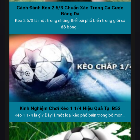
Cách Đánh Kèo 2.5/3 Chuẩn Xác Trong Cá Cược
Bóng Đá
Kèo 2.5/3 là một trong những thể loại phổ biến trong giới cá
độ bóng...
Những ưu điểm nổi bật mà cổng game B52 đang sở hữu
Giao diện trang chủ B52 Club được cổng game đầu tư kỹ
lưỡng
Kinh Nghiệm Chơi Kèo 1 1/4 Hiệu Quả Tại B52
B52 Club
hiểu được tầm quan trọng của ấn tượng đầu. Thế
Kèo 1 1/4 là gì? Đây là một loại kèo phổ biến trong bộ môn...
nên giao diện trang chủ đã được cổng cược đầu tư kỹ lưỡng.
Đầu tiên, sân chơi đã chọn màu sắc sặc sỡ, tươi mới nhưng
gọn gàng để làm màu nền. Điều này tạo ra sự kích thích và