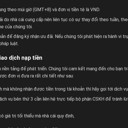
ng theo múi giờ (GMT+8) và đơn vị tiền tệ là VND.
i do nhà cái cung cấp nên liên tục có sự thay đổi theo tuần, the
ne của chúng tôi.
 để đăng ký nhận ưu đãi. Nếu chúng tôi phát hiện ra hành vi trục 
pháp luật.
iao dịch nạp tiền
 nền tảng để phát triển. Chúng tôi cam kết mang đến cho bạn trải
ợc đơn vị đưa ra rất chi tiết như sau:
4h mà không nhận được tiền trong tài khoản thì hãy gọi tới dịch 
 dịch vụ bên thứ 3 cần liên hệ trực tiếp bộ phận CSKH để tránh 
ó giá trị tối thiểu mà nhà cái quy định,