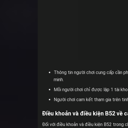
Thông tin người chơi cung cấp cần ph
minh.
Mỗi người chơi chỉ được lập 1 tài kho
Người chơi cam kết tham gia trên tin
Điều khoản và điều kiện B52 về c
Đối với điều khoản và điều kiện B52 trong c