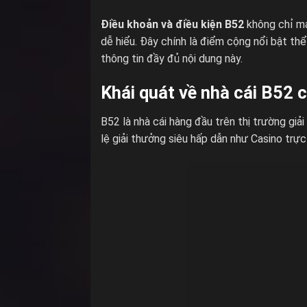
Điều khoản và điều kiện B52
không chỉ ma
dễ hiểu. Đây chính là điểm cộng nổi bật thể
thông tin đầy đủ nội dung này.
Khái quát về nhà cái B52 c
B52 là nhà cái hàng đầu trên thị trường gi
lệ giải thưởng siêu hấp dẫn như Casino trự