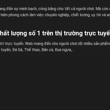
ng đến sự minh bạch, công bằng cho tất cả người chơi. Mà còn 
 hiện phong cách làm việc chuyên nghiệp, chất lượng, uy tín và an
hất lượng số 1 trên thị trường trực tuy
ải trí trực tuyến. Web mang đến cho người chơi rất nhiều sản phẩm
c tuyến, Đá Gà, Thể thao, Bắn cá, Đua ngựa,…