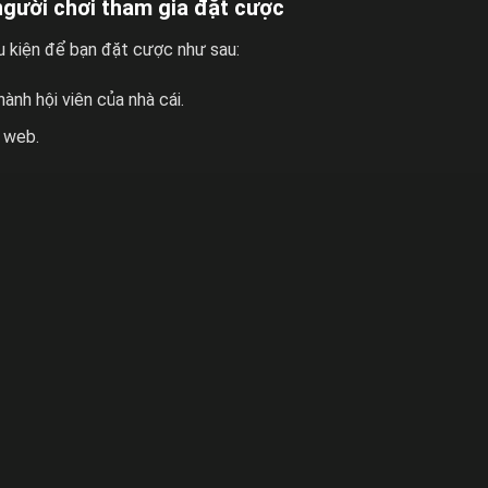
người chơi tham gia đặt cược
u kiện để bạn đặt cược như sau:
ành hội viên của nhà cái.
 web.