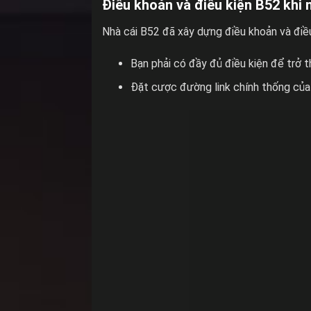
Điều khoản và điều kiện B52 khi 
Nhà cái B52 đã xây dựng điều khoản và điề
Bạn phải có đầy đủ điều kiện để trở th
Đặt cược đường link chính thống của