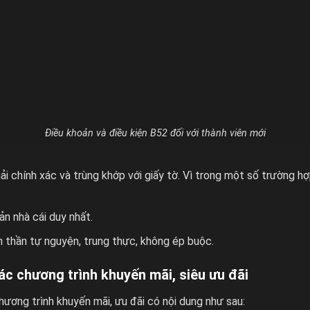
Điều khoản và điều kiện B52 đối với thành viên mới
ải chính xác và trùng khớp với giấy tờ. Vì trong một số trường h
ản nhà cái duy nhất.
h thần tự nguyện, trung thực, không ép buộc.
ác chương trình khuyến mãi, siêu ưu đãi
hương trình khuyến mãi, ưu đãi có nội dung như sau: