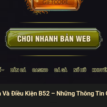
Ố
BẮN CÁ
CASINO
ĐÁ GÀ
NỔ HŨ
KHUYẾ
 Và Điều Kiện B52 – Những Thông Tin