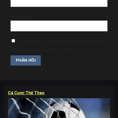
Trang web
Lưu tên của tôi, email, và trang web trong trình
duyệt này cho lần bình luận kế tiếp của tôi.
Cá Cược Thể Thao