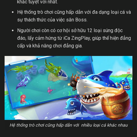
khắc tuyệt vời nhất.
Hệ thống trò chơi cũng hấp dẫn với đa dạng loại cá và
sự thách thức của việc săn Boss.
Người chơi còn có cơ hội sở hữu 12 loại súng độc
đáo, lấy cảm hứng từ iCa ZingPlay, giúp thể hiện đẳng
cấp và khả năng chơi đẳng gia.
Hệ thống trò chơi cũng hấp dẫn với nhiều loại cá khác nhau