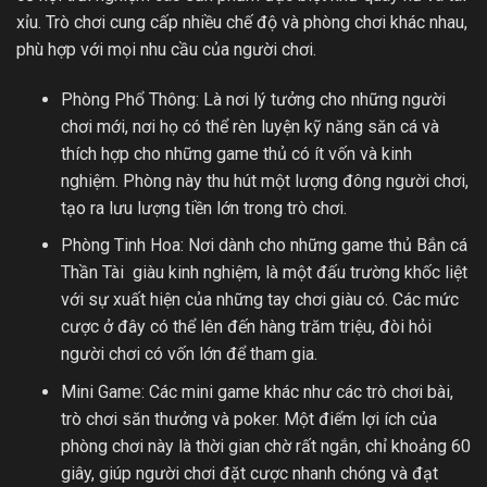
xỉu. Trò chơi cung cấp nhiều chế độ và phòng chơi khác nhau,
phù hợp với mọi nhu cầu của người chơi.
Phòng Phổ Thông: Là nơi lý tưởng cho những người
chơi mới, nơi họ có thể rèn luyện kỹ năng săn cá và
thích hợp cho những game thủ có ít vốn và kinh
nghiệm. Phòng này thu hút một lượng đông người chơi,
tạo ra lưu lượng tiền lớn trong trò chơi.
Phòng Tinh Hoa: Nơi dành cho những game thủ Bắn cá
Thần Tài giàu kinh nghiệm, là một đấu trường khốc liệt
với sự xuất hiện của những tay chơi giàu có. Các mức
cược ở đây có thể lên đến hàng trăm triệu, đòi hỏi
người chơi có vốn lớn để tham gia.
Mini Game: Các mini game khác như các trò chơi bài,
trò chơi săn thưởng và poker. Một điểm lợi ích của
phòng chơi này là thời gian chờ rất ngắn, chỉ khoảng 60
giây, giúp người chơi đặt cược nhanh chóng và đạt