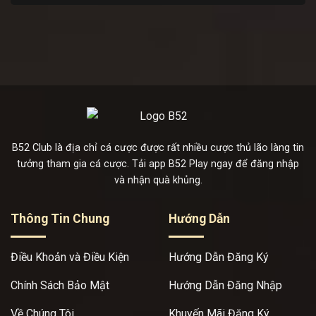
B52 Club là địa chỉ cá cược được rất nhiều cược thủ lão làng tin
tưởng tham gia cá cược. Tải app B52 Play ngay để đăng nhập
và nhận quà khủng.
Thông Tin Chung
Hướng Dẫn
Điều Khoản và Điều Kiện
Hướng Dẫn Đăng Ký
Chính Sách Bảo Mật
Hướng Dẫn Đăng Nhập
Về Chúng Tôi
Khuyến Mãi Đăng Ký