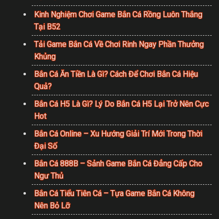
Kinh Nghiệm Chơi Game Bắn Cá Rồng Luôn Thắng
Tại B52
Tải Game Bắn Cá Về Chơi Rinh Ngay Phần Thưởng
Khủng
Bắn Cá Ăn Tiền Là Gì? Cách Để Chơi Bắn Cá Hiệu
Quả?
Bắn Cá H5 Là Gì? Lý Do Bắn Cá H5 Lại Trở Nên Cực
Hot
Bắn Cá Online – Xu Hướng Giải Trí Mới Trong Thời
Đại Số
Bắn Cá 888B – Sảnh Game Bắn Cá Đẳng Cấp Cho
Ngư Thủ
Bắn Cá Tiểu Tiên Cá – Tựa Game Bắn Cá Không
Nên Bỏ Lỡ