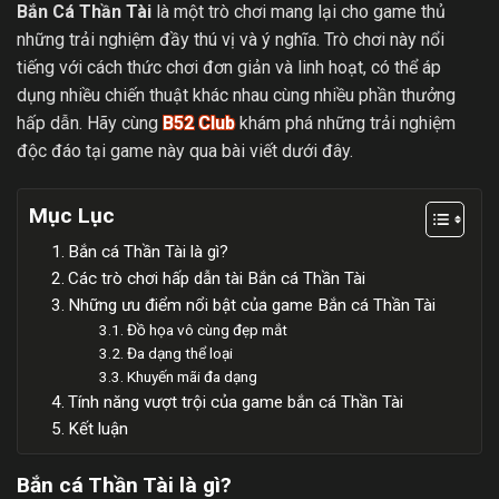
Bắn Cá Thần Tài
là một trò chơi mang lại cho game thủ
những trải nghiệm đầy thú vị và ý nghĩa. Trò chơi này nổi
tiếng với cách thức chơi đơn giản và linh hoạt, có thể áp
dụng nhiều chiến thuật khác nhau cùng nhiều phần thưởng
hấp dẫn. Hãy cùng
B52 Club
khám phá những trải nghiệm
độc đáo tại game này qua bài viết dưới đây.
Mục Lục
Bắn cá Thần Tài là gì?
Các trò chơi hấp dẫn tài Bắn cá Thần Tài
Những ưu điểm nổi bật của game Bắn cá Thần Tài
Đồ họa vô cùng đẹp mắt
Đa dạng thể loại
Khuyến mãi đa dạng
Tính năng vượt trội của game bắn cá Thần Tài
Kết luận
Bắn cá Thần Tài là gì?