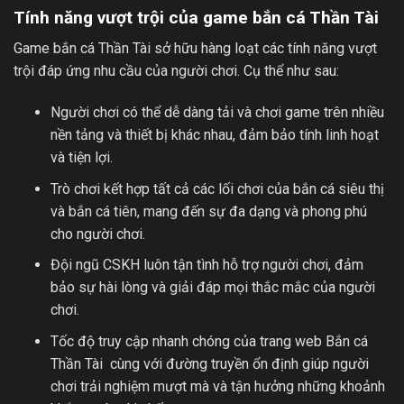
Tính năng vượt trội của game bắn cá Thần Tài
Game bắn cá Thần Tài sở hữu hàng loạt các tính năng vượt
trội đáp ứng nhu cầu của người chơi. Cụ thể như sau:
Người chơi có thể dễ dàng tải và chơi game trên nhiều
nền tảng và thiết bị khác nhau, đảm bảo tính linh hoạt
và tiện lợi.
Trò chơi kết hợp tất cả các lối chơi của bắn cá siêu thị
và bắn cá tiên, mang đến sự đa dạng và phong phú
cho người chơi.
Đội ngũ CSKH luôn tận tình hỗ trợ người chơi, đảm
bảo sự hài lòng và giải đáp mọi thắc mắc của người
chơi.
Tốc độ truy cập nhanh chóng của trang web Bắn cá
Thần Tài cùng với đường truyền ổn định giúp người
chơi trải nghiệm mượt mà và tận hưởng những khoảnh