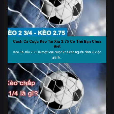
Cách Cá Cược Kèo Tài Xỉu 2.75 Có Thể Bạn Chưa
Biết
Kèo Tài Xỉu 2.75 là một loại cược khá kén người chơi vì việc
giành...