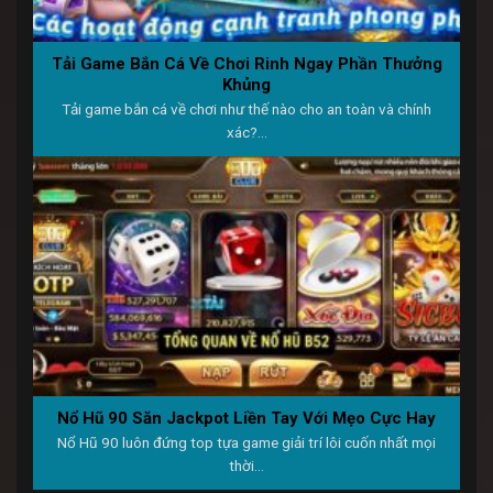
Tải Game Bắn Cá Về Chơi Rinh Ngay Phần Thưởng
Khủng
Tải game bắn cá về chơi như thế nào cho an toàn và chính
xác?...
Nổ Hũ 90 Săn Jackpot Liền Tay Với Mẹo Cực Hay
Nổ Hũ 90 luôn đứng top tựa game giải trí lôi cuốn nhất mọi
thời...