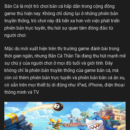
Bắn Cá là một trò chơi bắn cá hấp dẫn trong cộng đồng
game thủ hiện nay. Không chỉ dừng lại ở những phiên bản
truyền thống, trò chơi này đã tiến xa hơn với việc phát triển
phiên bản trực tuyến, thu hút sự quan tâm đông đảo từ
người chơi.
Mặc dù mới xuất hiện trên thị trường game đánh bài trong
thời gian ngắn, nhưng Bắn Cá Thần Tài đang thu hút mạnh mẽ
sự chú ý của người chơi ở mọi độ tuổi và giới tính. Đây
không chỉ là phiên bản truyền thống của game bắn cá, mà
còn có thêm phiên bản trực tuyến và phiên bản bắn cá ăn xu,
có sẵn trên mọi thiết bị di động như iPad, iPhone, điện thoại
thông minh và TV.