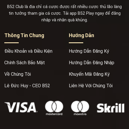
B52 Club là địa chỉ cá cược được rất nhiều cược thủ lão làng
tin tưởng tham gia cá cược. Tải app B52 Play ngay để đăng
nhập và nhận quà khủng.
Thông Tin Chung
Hướng Dẫn
Điều Khoản và Điều Kiện
Hướng Dẫn Đăng Ký
Chính Sách Bảo Mật
Hướng Dẫn Đăng Nhập
Về Chúng Tôi
Khuyến Mãi Đăng Ký
Lê Đức Huy - CEO B52
Liên Hệ Với Chúng Tôi