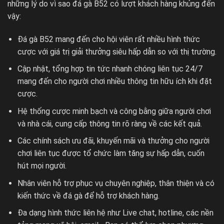
những lý do vì sao đá gà B52 có lượt khách hàng khủng đến
vậy:
Đá gà B52 mang đến cho hội viên rất nhiều hình thức
cược với giá trị giải thưởng siêu hấp dẫn so với thị trường.
Cập nhật, tổng hợp tin tức nhanh chóng liên tục 24/7
mang đến cho người chơi nhiều thông tin hữu ích khi đặt
cược.
Hệ thống cược minh bạch và công bằng giữa người chơi
và nhà cái, cung cấp thông tin rõ ràng về các kết quả.
Các chính sách ưu đãi, khuyến mãi và thưởng cho người
chơi liên tục được tổ chức làm tăng sự hấp dẫn, cuốn
hút mọi người.
Nhân viên hỗ trợ phục vụ chuyên nghiệp, thân thiện và có
kiến thức về đá gà để hỗ trợ khách hàng.
Đa dạng hình thức liên hệ như Live chat, hotline, các nền