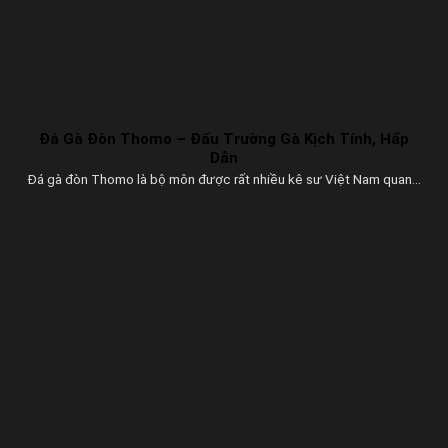
Đá Gà Đòn Thomo – Đấu Trường Gà Kịch Tính, Hấp
Dẫn
Đá gà đòn Thomo là bộ môn được rất nhiều kê sư Việt Nam quan...