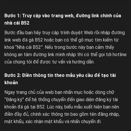
Bước 1: Truy cập vào trang web, đường link chính của
nhà cái B52
Bước đầu bạn hãy truy cập trình duyệt Web rồi nhập đường
link web đá gà B52 hoặc bạn có thể gõ mục tìm kiếm từ
khoá “Nhà cái B52”. Nếu trong bước này bạn cảm thấy
không an tâm đường link mình nhập thì có thể gọi tới hotline
của chúng tôi để được tư vấn và hướng dẫn.
Bước 2: Điền thông tin theo mẫu yêu cầu để tạo tài
khoản
Ngay trang chủ của web bạn nhấn mục hoặc dòng chữ
“Đăng ký” để hệ thống chuyển đến giao diện đăng ký tài
khoản đá gà tại B52. Lúc này, biểu mẫu xuất hiện bạn nên
điền đầy đủ, chính xác thông tin bao gồm tên đăng nhập,
mật khẩu, xác nhận mật khẩu và nhấn chuyển đi.