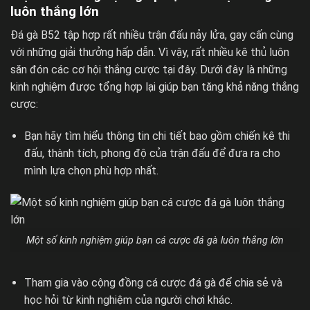
luôn thắng lớn
Đá gà B52 tập hợp rất nhiều trận đấu nảy lửa, gay cấn cùng
với những giải thưởng hấp dẫn. Vì vậy, rất nhiều kê thủ luôn
săn đón các cơ hội thắng cược tại đây. Dưới đây là những
kinh nghiệm được tổng hợp lại giúp bạn tăng khả năng thắng
cược:
Bạn hãy tìm hiểu thông tin chi tiết bao gồm chiến kê thi
đấu, thành tích, phong độ của trận đấu để đưa ra cho
mình lựa chọn phù hợp nhất.
Một số kinh nghiệm giúp bạn cá cược đá gà luôn thắng lớn
Tham gia vào cộng đồng cá cược đá gà để chia sẻ và
học hỏi từ kinh nghiệm của người chơi khác.