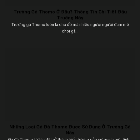
Trường Gà Thomo Ở Đâu? Thông Tin Chi Tiết Đấu
Trường Này
Trường gà Thomo luôn là chủ đề mà nhiều người người đam mê
chọi gà...
Những Loại Gà Đá Thomo Được Sử Dụng Ở Trường Gà
Này
Gà đá Thomo từ lâu đã trở thành biểu tượng của sự mạnh mẽ, tinh...