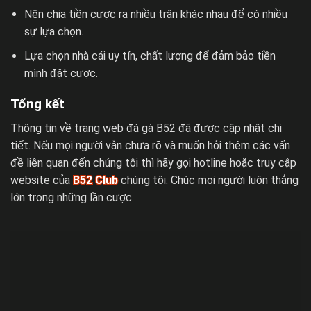
Nên chia tiền cược ra nhiều trận khác nhau để có nhiều
sự lựa chọn.
Lựa chọn nhà cái uy tín, chất lượng để đảm bảo tiền
mình đặt cược.
Tổng kết
Thông tin về trang web đá gà B52 đã được cập nhật chi
tiết. Nếu mọi người vẫn chưa rõ và muốn hỏi thêm các vấn
đề liên quan đến chúng tôi thì hãy gọi hotline hoặc truy cập
website của
B52 Club
chúng tôi. Chúc mọi người luôn thắng
lớn trong những lần cược.