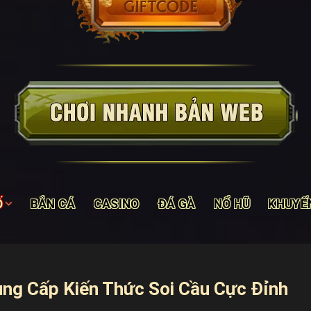
Ố
BẮN CÁ
CASINO
ĐÁ GÀ
NỔ HŨ
KHUYẾ
ung Cấp Kiến Thức Soi Cầu Cực Đỉnh