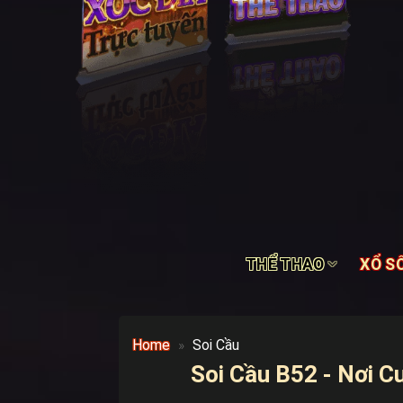
THỂ THAO
XỔ S
Home
»
Soi Cầu
Soi Cầu B52 - Nơi C