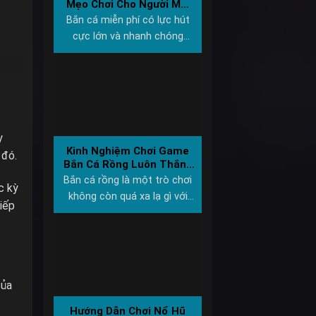
Mẹo Chơi Cho Người Mới
Bắt Đầu
Bắn cá miễn phí có lực hút
cực lớn và nhanh chóng
nhận được sự...
y
Kinh Nghiệm Chơi Game
 đó.
Bắn Cá Rồng Luôn Thắng
Tại B52
Bắn cá rồng là một trò chơi
c kỳ
không còn quá xa lạ gì với
iếp
anh...
của
Hướng Dẫn Chơi Nổ Hũ