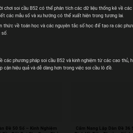
ời chơi
soi cầu B52
có thể phân tích các dữ liệu thống kê về các
iết các mẫu số và xu hướng có thể xuất hiện trong tương lai.
n thức về toán học và các nguyên tắc số học để tạo ra các phư
 số.
ề các phương pháp soi cầu B52 và kinh nghiệm từ các cao thủ, h
 cận hiệu quả và dễ dàng hơn trong việc soi cầu lô đề.
àn Đề 50 Số – Kinh Nghiệm
Cẩm Nang Lập Dàn Đề 36 