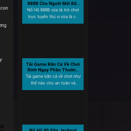
888B Cho Người Mới Bắt
 con
Đầu
Nổ Hũ 888B vừa là trò chơi
trực tuyến thú vị vừa là cơ
hội...
ơng
y
Tải Game Bắn Cá Về Chơi
Rinh Ngay Phần Thưởng
Khủng
Tải game bắn cá về chơi như
thế nào cho an toàn và
chính xác?...
Số
Nổ Hũ 90 Săn Jackpot