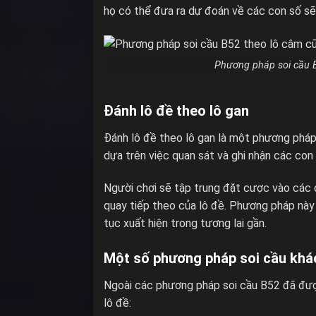
họ có thể đưa ra dự đoán về các con số sẽ 
Phương pháp soi cầu B
Đánh lô đề theo lô gan
Đánh lô đề theo lô gan là một phương phá
dựa trên việc quan sát và ghi nhận các con
Người chơi sẽ tập trung đặt cược vào các c
quay tiếp theo của lô đề. Phương pháp này 
tục xuất hiện trong tương lai gần.
Một số phương pháp soi cầu khá
Ngoài các phương pháp soi cầu
B52 đã đượ
lô đề: