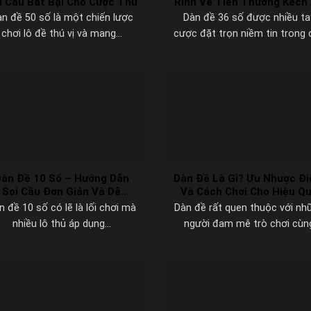
i Cầu Bất Bại Cho Cược Thủ
Rinh Về Tiền Thưởng Kếch
n đề 50 số là một chiến lược
Dàn đề 36 số được nhiều ta
chơi lô đề thú vị và mang...
cược đặt trọn niềm tin trong 
lần...
Dàn Đề 10 Số – Hướng Dẫn
Dàn Đề Là Gì? Ưu Nhược Đ
Soi Cầu Đơn Giản Và Dễ
Và Cách Chơi Cho Hiệu Q
Thắng
n đề 10 số có lẽ là lối chơi mà
Dàn đề rất quen thuộc với nh
nhiều lô thủ áp dụng...
người đam mê trò chơi cùn
những con...