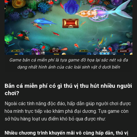
Game bắn cá miễn phí là tựa game đồ họa lại sắc nét và đa
dạng nhất hình ảnh của các loài sinh vật ở dưới biển
Bắn cá miễn phí có gì thú vị thu hút nhiều người
chơi?
Ngoài các tính năng độc đáo, hấp dẫn giúp người chơi được
hòa mình trực tiếp vào khám phá đại dương. Tựa game còn
sở hữu hàng loạt ưu điểm khó bỏ qua được như:
Nhiều chương trình khuyến mãi vô cùng hấp dẫn, thú vị