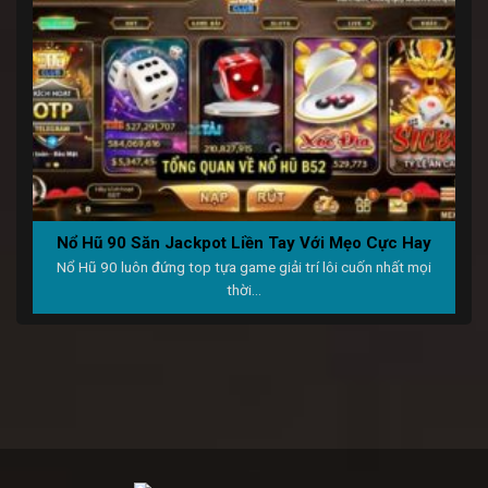
Nổ Hũ 90 Săn Jackpot Liền Tay Với Mẹo Cực Hay
Nổ Hũ 90 luôn đứng top tựa game giải trí lôi cuốn nhất mọi
thời...