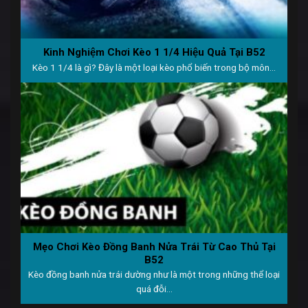
Kinh Nghiệm Chơi Kèo 1 1/4 Hiệu Quả Tại B52
Kèo 1 1/4 là gì? Đây là một loại kèo phổ biến trong bộ môn...
Mẹo Chơi Kèo Đồng Banh Nửa Trái Từ Cao Thủ Tại
B52
Kèo đồng banh nửa trái dường như là một trong những thể loại
quá đỗi...