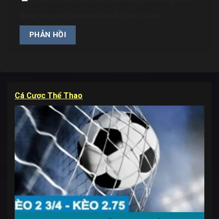
duyệt này cho lần bình luận kế tiếp của tôi.
Cá Cược Thể Thao