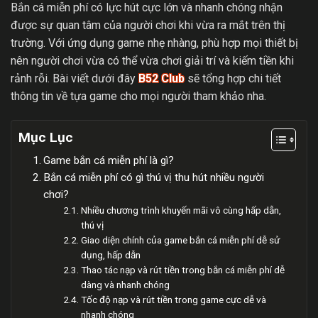
Bắn cá miễn phí có lực hút cực lớn và nhanh chóng nhận
được sự quan tâm của người chơi khi vừa ra mắt trên thị
trường. Với ứng dụng game nhẹ nhàng, phù hợp mọi thiết bị
nên người chơi vừa có thể vừa chơi giải trí và kiếm tiền khi
rảnh rỗi. Bài viết dưới đây
B52 Club
sẽ tổng hợp chi tiết
thông tin về tựa game cho mọi người tham khảo nha.
Mục Lục
Game bắn cá miễn phí là gì?
Bắn cá miễn phí có gì thú vị thu hút nhiều người
chơi?
Nhiều chương trình khuyến mãi vô cùng hấp dẫn,
thú vị
Giao diện chính của game bắn cá miễn phí dễ sử
dụng, hấp dẫn
Thao tác nạp và rút tiền trong bắn cá miễn phí dễ
dàng và nhanh chóng
Tốc độ nạp và rút tiền trong game cực dễ và
nhanh chóng