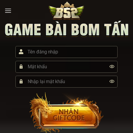
Skip
to
content