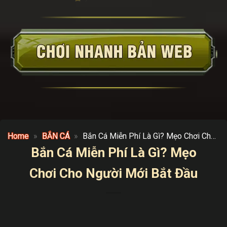
Home
»
BẮN CÁ
»
Bắn Cá Miễn Phí Là Gì? Mẹo Chơi Cho
Người Mới Bắt Đầu
Bắn Cá Miễn Phí Là Gì? Mẹo
Chơi Cho Người Mới Bắt Đầu