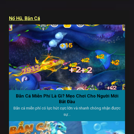
Nổ Hũ, Bắn Cá
Bắn Cá Miễn Phí Là Gì? Mẹo Chơi Cho Người Mới
Bắt Đầu
Bắn cá miễn phí có lực hút cực lớn và nhanh chóng nhận được
sự...