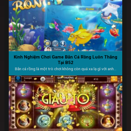
Kinh Nghiệm Chơi Game Bắn Cá Rồng Luôn Thắng
Tại B52
Bắn cá rồng là một trò chơi không còn quá xa lạ gì với anh...