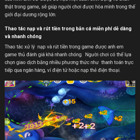
thật trong game, sẽ giúp người chơi được hòa mình trong thế
giới đại dương rộng lớn.
Thao tác nạp và rút tiền trong bắn cá miễn phí dễ dàng
và nhanh chóng
Thao tác xử lý nạp và rút tiền trong game được anh em
game thủ đánh giá khá nhanh chóng. Người chơi có thể lựa
chọn giao dịch bằng nhiều phương thức như thanh toán trực
tiếp qua ngân hàng, ví điện tử hoặc nạp thẻ điện thoại.