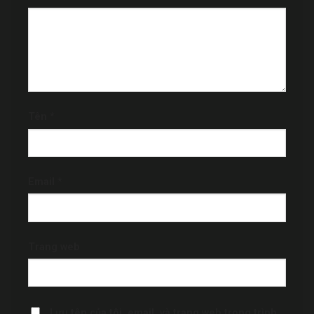
Tên
*
Email
*
Trang web
Lưu tên của tôi, email, và trang web trong trình