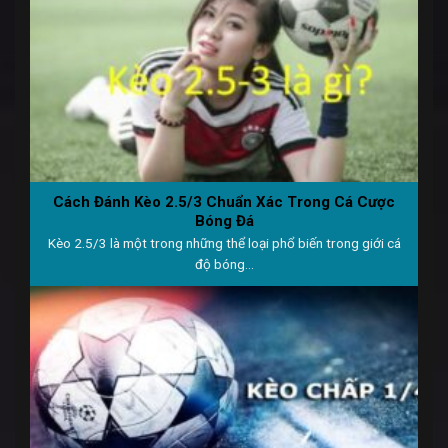
Cách Đánh Kèo 2.5/3 Chuẩn Xác Trong Cá Cược
Bóng Đá
Kèo 2.5/3 là một trong những thể loại phổ biến trong giới cá
độ bóng...