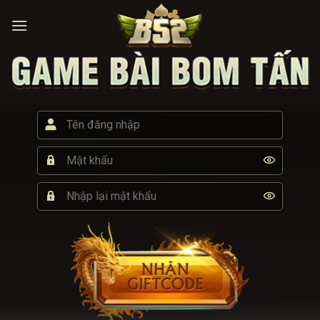
Skip
to
content