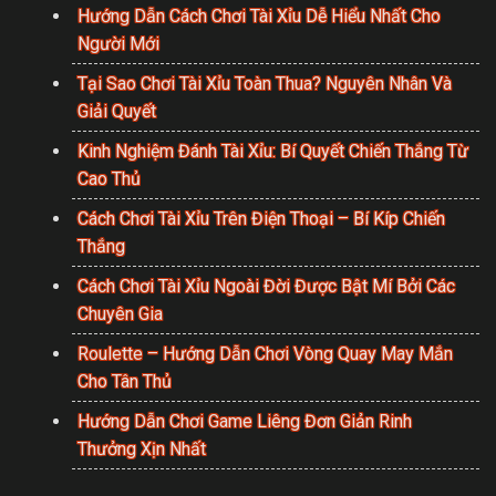
Hướng Dẫn Cách Chơi Tài Xỉu Dễ Hiểu Nhất Cho
Người Mới
Tại Sao Chơi Tài Xỉu Toàn Thua? Nguyên Nhân Và
Giải Quyết
Kinh Nghiệm Đánh Tài Xỉu: Bí Quyết Chiến Thắng Từ
Cao Thủ
Cách Chơi Tài Xỉu Trên Điện Thoại – Bí Kíp Chiến
Thắng
Cách Chơi Tài Xỉu Ngoài Đời Được Bật Mí Bởi Các
Chuyên Gia
Roulette – Hướng Dẫn Chơi Vòng Quay May Mắn
Cho Tân Thủ
Hướng Dẫn Chơi Game Liêng Đơn Giản Rinh
Thưởng Xịn Nhất