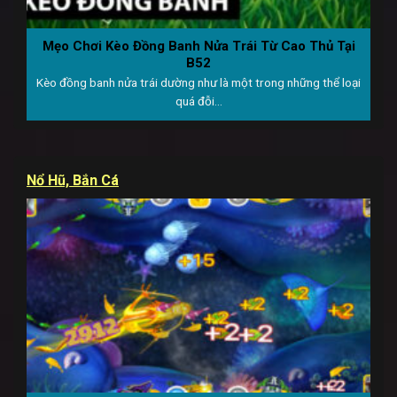
Mẹo Chơi Kèo Đồng Banh Nửa Trái Từ Cao Thủ Tại
B52
Kèo đồng banh nửa trái dường như là một trong những thể loại
quá đỗi...
Nổ Hũ, Bắn Cá