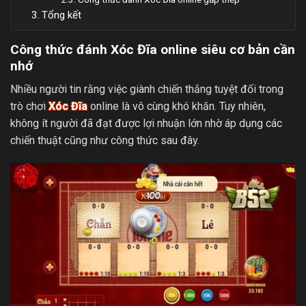
Tổng kết
Công thức đánh Xóc Đĩa online siêu cơ bản cần
nhớ
Nhiều người tin rằng việc giành chiến thắng tuyệt đối trong
trò chơi
Xóc Đĩa
online là vô cùng khó khăn. Tuy nhiên,
không ít người đã đạt được lợi nhuận lớn nhờ áp dụng các
chiến thuật cũng như công thức sau đây.