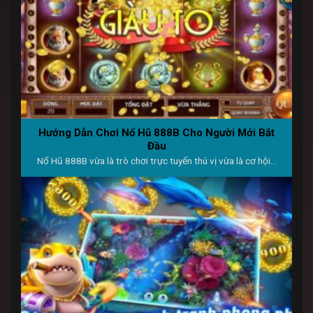
Hướng Dẫn Chơi Nổ Hũ 888B Cho Người Mới Bắt
Đầu
Nổ Hũ 888B vừa là trò chơi trực tuyến thú vị vừa là cơ hội...