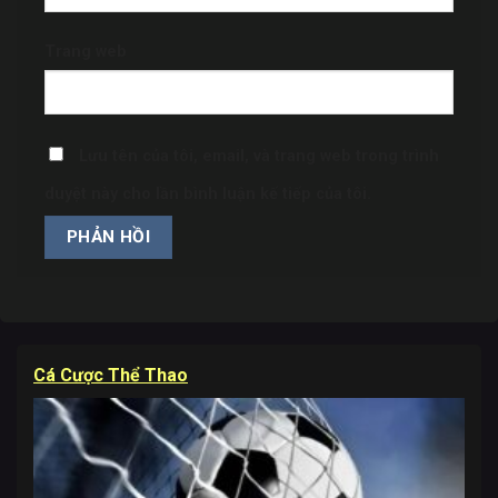
Trang web
Lưu tên của tôi, email, và trang web trong trình
duyệt này cho lần bình luận kế tiếp của tôi.
Cá Cược Thể Thao