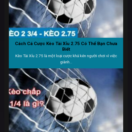
Cách Cá Cược Kèo Tài Xỉu 2.75 Có Thể Bạn Chưa
Biết
Kèo Tài Xỉu 2.75 là một loại cược khá kén người chơi vì việc
giành...