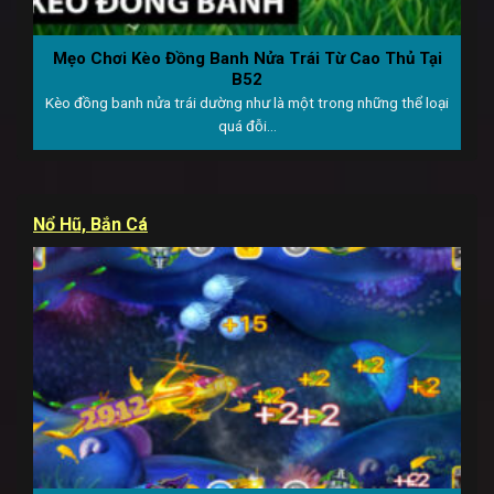
Mẹo Chơi Kèo Đồng Banh Nửa Trái Từ Cao Thủ Tại
B52
Kèo đồng banh nửa trái dường như là một trong những thể loại
quá đỗi...
Nổ Hũ, Bắn Cá