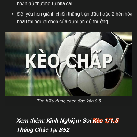
nhận đủ thưởng từ nhà cái.
Đội yếu hơn giành chiến thắng trận đấu hoặc 2 bên hòa
nhau thì người chọn cửa dưới ăn đủ thưởng.
Tìm hiểu đúng cách đọc kèo 0.5
Xem thêm: Kinh Nghiệm Soi
Kèo 1/1.5
Thắng Chắc Tại B52