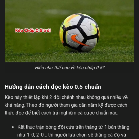
Hiểu như thế nào về kèo chấp 0.5?
Hướng dẫn cách đọc kèo 0.5 chuẩn
Kèo này thiết lập khi 2 đội chênh nhau không quá nhiều về
khả năng. Theo đó người tham gia cần nắm kỹ được cách
thức đọc để biết cách trải nghiệm cá cược chuẩn xác:
Kết thúc trận bóng đội cửa trên thắng từ 1 bàn thắng
như 1-0, 2-0… thì người lựa chọn sẽ thắng cá độ và