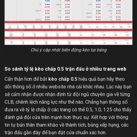
Chú ý cập nhật biến động kèo tại bảng
So sánh tỷ lệ kèo chấp 0.5 trận đấu ở nhiều trang web
Cẩn thận hơn để bắt
kèo chấp 0.5
hiệu quả bạn hãy theo
dõi thông số ở nhiều website nhà cái khác nhau. Lúc này bạn
sẽ cảm nhận được nhận định từ đội ngũ chuyên gia về từng
CLB, chênh lệch năng lực như thế nào.
Chẳng hạn thông số
đưa ra về tỷ lệ chấp ở các trang có thể 0.5, 1.0, 1.25 cho thấy
đánh giá đội cửa trên mạnh hơn thực sự. Kết hợp với thông
tin tự bản thân tham khảo về thành tích, bảng xếp hạng, các
trận đấu gần đây để bạn đặt cửa chuẩn xác hơn.