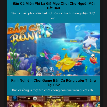
Bắn Cá Miễn Phí Là Gì? Mẹo Chơi Cho Người Mới
Bắt Đầu
Bắn cá miễn phí có lực hút cực lớn và nhanh chóng nhận được
sự...
Kinh Nghiệm Chơi Game Bắn Cá Rồng Luôn Thắng
Tại B52
Bắn cá rồng là một trò chơi không còn quá xa lạ gì với anh...