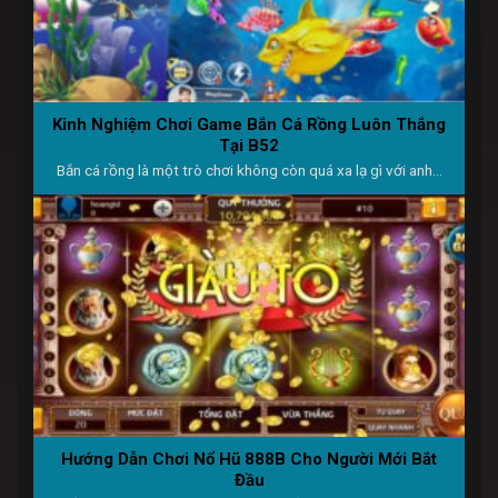
Kinh Nghiệm Chơi Game Bắn Cá Rồng Luôn Thắng
Tại B52
Bắn cá rồng là một trò chơi không còn quá xa lạ gì với anh...
Hướng Dẫn Chơi Nổ Hũ 888B Cho Người Mới Bắt
Đầu