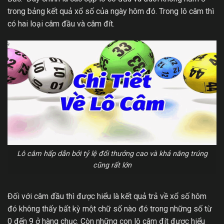
trong bảng kết quả xổ số của ngày hôm đó. Trong lô câm thì
có hai loại câm đầu và câm đít.
Lô câm hấp dẫn bởi tỷ lệ đổi thưởng cao và khả năng trúng
cũng rất lớn
Đối với câm đầu thì được hiểu là kết quả trả về xổ số hôm
đó không thấy bất kỳ một chữ số nào đó trong những số từ
0 đến 9 ở hàng chục. Còn những con lô câm đít được hiểu