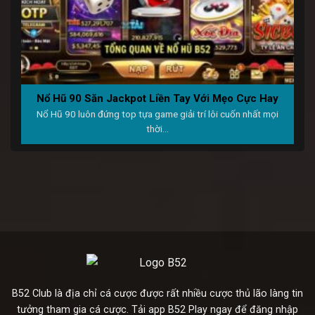
Nổ Hũ 90 Săn Jackpot Liền Tay Với Mẹo Cực Hay
Nổ Hũ 90 luôn đứng top tựa game giải trí lôi cuốn nhất mọi
thời...
B52 Club là địa chỉ cá cược được rất nhiều cược thủ lão làng tin
tưởng tham gia cá cược. Tải app B52 Play ngay để đăng nhập