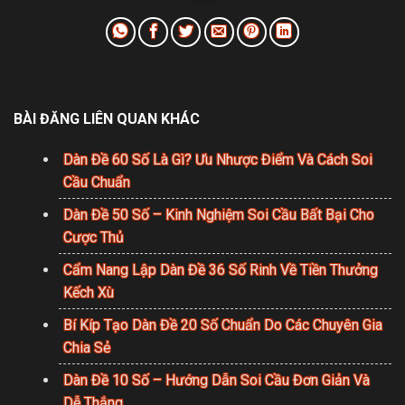
BÀI ĐĂNG LIÊN QUAN KHÁC
Dàn Đề 60 Số Là Gì? Ưu Nhược Điểm Và Cách Soi
Cầu Chuẩn
Dàn Đề 50 Số – Kinh Nghiệm Soi Cầu Bất Bại Cho
Cược Thủ
Cẩm Nang Lập Dàn Đề 36 Số Rinh Về Tiền Thưởng
Kếch Xù
Bí Kíp Tạo Dàn Đề 20 Số Chuẩn Do Các Chuyên Gia
Chia Sẻ
Dàn Đề 10 Số – Hướng Dẫn Soi Cầu Đơn Giản Và
Dễ Thắng