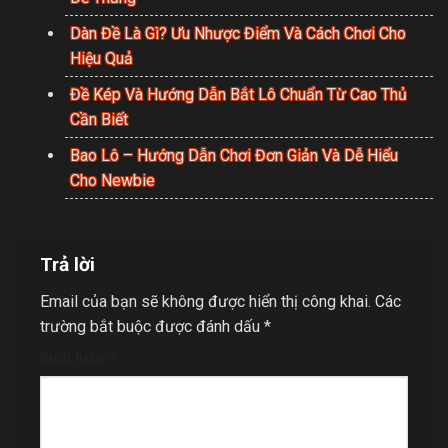
Dàn Đề Là Gì? Ưu Nhược Điểm Và Cách Chơi Cho
Hiệu Quả
Đề Kép Và Hướng Dẫn Bắt Lô Chuẩn Từ Cao Thủ
Cần Biết
Bao Lô – Hướng Dẫn Chơi Đơn Giản Và Dễ Hiểu
Cho Newbie
Trả lời
Email của bạn sẽ không được hiển thị công khai.
Các
trường bắt buộc được đánh dấu
*
Bình luận
*