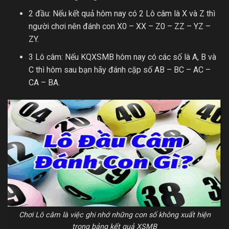
2 đầu: Nếu kết quả hôm nay có 2 Lô câm là X và Z thì
người chơi nên đánh con X0 – XX – Z0 – ZZ – YZ –
ZY.
3 Lô câm: Nếu KQXSMB hôm nay có các số là A, B và
C thì hôm sau bạn hãy đánh cặp số AB – BC – AC –
CA – BA.
Chơi Lô câm là việc ghi nhớ những con số không xuất hiện
trong bảng kết quả XSMB