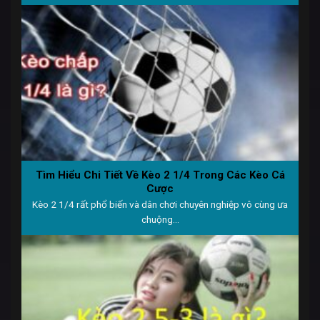
Tìm Hiểu Chi Tiết Về Kèo 2 1/4 Trong Các Kèo Cá
Cược
Kèo 2 1/4 rất phổ biến và dân chơi chuyên nghiệp vô cùng ưa
chuộng...