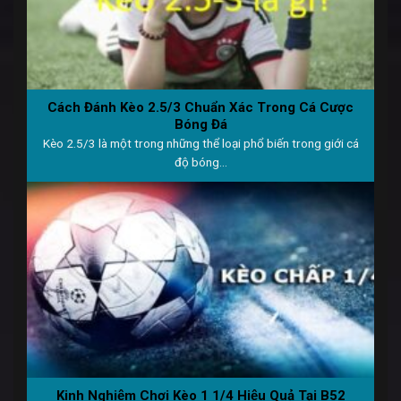
Cách Đánh Kèo 2.5/3 Chuẩn Xác Trong Cá Cược
Bóng Đá
Kèo 2.5/3 là một trong những thể loại phổ biến trong giới cá
độ bóng...
Kinh Nghiệm Chơi Kèo 1 1/4 Hiệu Quả Tại B52