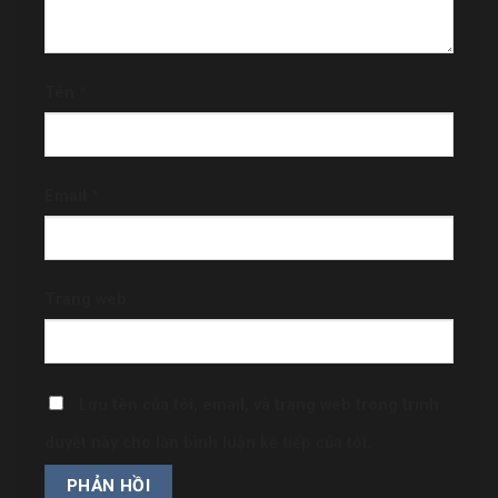
Tên
*
Email
*
Trang web
Lưu tên của tôi, email, và trang web trong trình
duyệt này cho lần bình luận kế tiếp của tôi.