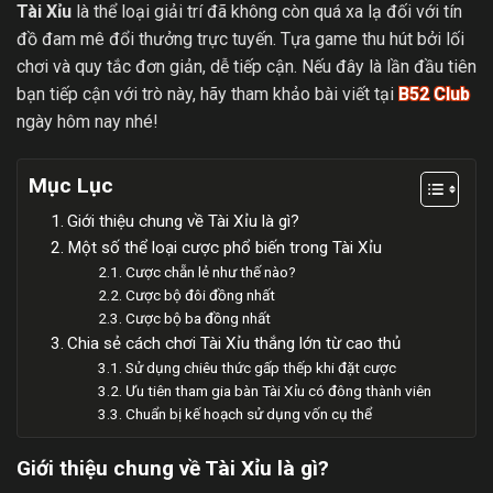
Tài Xỉu
là thể loại giải trí đã không còn quá xa lạ đối với tín
đồ đam mê đổi thưởng trực tuyến. Tựa game thu hút bởi lối
chơi và quy tắc đơn giản, dễ tiếp cận. Nếu đây là lần đầu tiên
bạn tiếp cận với trò này, hãy tham khảo bài viết tại
B52 Club
ngày hôm nay nhé!
Mục Lục
Giới thiệu chung về Tài Xỉu là gì?
Một số thể loại cược phổ biến trong Tài Xỉu
Cược chẵn lẻ như thế nào?
Cược bộ đôi đồng nhất
Cược bộ ba đồng nhất
Chia sẻ cách chơi Tài Xỉu thắng lớn từ cao thủ
Sử dụng chiêu thức gấp thếp khi đặt cược
Ưu tiên tham gia bàn Tài Xỉu có đông thành viên
Chuẩn bị kế hoạch sử dụng vốn cụ thể
Giới thiệu chung về Tài Xỉu là gì?