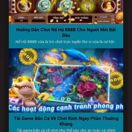
Hướng Dẫn Chơi Nổ Hũ 888B Cho Người Mới Bắt
Đầu
Nổ Hũ 888B vừa là trò chơi trực tuyến thú vị vừa là cơ hội...
Tải Game Bắn Cá Về Chơi Rinh Ngay Phần Thưởng
Khủng
Tải game bắn cá về chơi như thế nào cho an toàn và chính