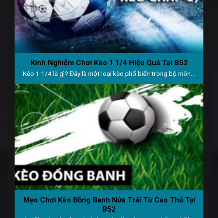
Kinh Nghiệm Chơi Kèo 1 1/4 Hiệu Quả Tại B52
Kèo 1 1/4 là gì? Đây là một loại kèo phổ biến trong bộ môn...
Mẹo Chơi Kèo Đồng Banh Nửa Trái Từ Cao Thủ Tại
B52