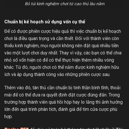
Bỏ túi kinh nghiệm chơi từ cao thủ lâu năm
Chuẩn bị kế hoạch sử dụng vốn cụ thể
Để có được phiên cược hiệu quả thì việc chuẩn bị kế hoạch
chơi là điều quan trọng và cần thiết. Đối với thành viên còn
thiếu kinh nghiệm, mọi người không nên đặt quá nhiều tiền
vào một lượt chơi duy nhất. Thay vì vậy, các bạn có thể chia
nhỏ số vốn hiện có để có thể thực hiện thêm nhiều vòng
khác. Từ đó, người chơi có thể nắm được kinh nghiệm hữu
ích và áp dụng thành công vào những phiên cược sau.
Thêm vào đó, tân thủ cần chuẩn bị tinh thần bình tĩnh, thoải
mái để có thể đưa ra quyết định đặt cược đúng đắn. Trong
trường hợp thành viên quá hồi hộp hay lo lắng thì ảnh hưởng
lớn đến quá trình phân tích, đánh giá để tìm cửa cược phù
hợp.