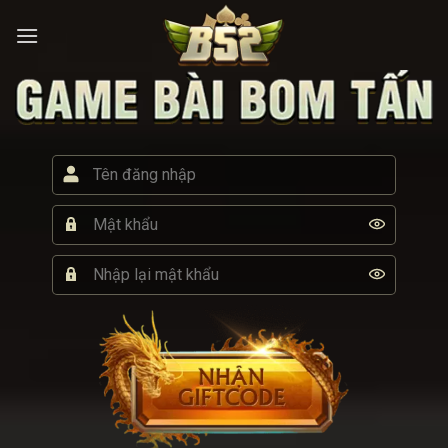
Skip
to
content