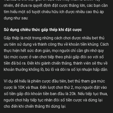
nhiên, để đưa ra quyết định đặt cược thắng lớn, các bạn cần
tìm hiểu một số tuyệt chiêu hữu ích được nhiều cao thủ áp
dụng như sau:
Sử dụng chiêu thức gấp thếp khi đặt cược
Gấp thếp là một trong những cách chơi được nhiều bet thủ
ưu tiên sử dụng và thành công thu về khoản tiền khủng. Cách
thực hiện hết sức đơn giản, mọi người chỉ cần ghi nhớ quy
tắc mức cược ở ván chơi tiếp theo phải gấp đôi so với số
tiền đã bỏ ra. Đến khi giành chiến thắng, thành viên sẽ thu về
khoản thưởng khổng lồ, bù lỗ và dôi ra số lợi nhuận hấp dẫn.
Ví dụ dễ hiểu là phiên cược đầu tiên, bet thủ tham gia mức
cược là 10K và thua. Đến lượt chơi thứ 2, mọi người đặt vào
số tiền gấp đôi khoản tiền ban đầu là 20k. Nếu tiếp tục thua,
người chơi hãy tiếp tục nhân đôi số tiền cược và dừng lại
cho đến khi chiến thắng thì dừng lại.