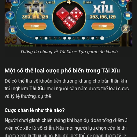
Thông tin chung về Tài Xỉu – Tựa game ăn khách
Một số thể loại cược phổ biến trong Tài Xỉu
Để có thể thu về khoản tiền thưởng khủng cho bản thân khi
trải nghiệm
Tài Xỉu
, mọi người cần nắm được thể loại cược
và tỷ lệ thưởng, cụ thể:
Cược chẵn lẻ như thế nào?
Người chơi giành chiến thắng khi bạn dự đoán tổng điểm 3
viên xúc xắc là số chẵn. Nếu mọi người lựa chọn cửa lẻ thì
được xem là thua cuộc. Khi đó, bet thủ sẽ nhận được tỷ lệ