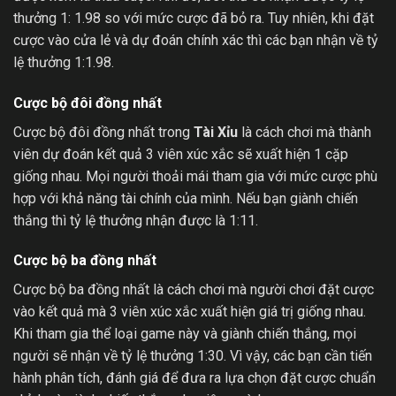
thưởng 1: 1.98 so với mức cược đã bỏ ra. Tuy nhiên, khi đặt
cược vào cửa lẻ và dự đoán chính xác thì các bạn nhận về tỷ
lệ thưởng 1:1.98.
Cược bộ đôi đồng nhất
Cược bộ đôi đồng nhất trong
Tài Xỉu
là cách chơi mà thành
viên dự đoán kết quả 3 viên xúc xắc sẽ xuất hiện 1 cặp
giống nhau. Mọi người thoải mái tham gia với mức cược phù
hợp với khả năng tài chính của mình. Nếu bạn giành chiến
thắng thì tỷ lệ thưởng nhận được là 1:11.
Cược bộ ba đồng nhất
Cược bộ ba đồng nhất là cách chơi mà người chơi đặt cược
vào kết quả mà 3 viên xúc xắc xuất hiện giá trị giống nhau.
Khi tham gia thể loại game này và giành chiến thắng, mọi
người sẽ nhận về tỷ lệ thưởng 1:30. Vì vậy, các bạn cần tiến
hành phân tích, đánh giá để đưa ra lựa chọn đặt cược chuẩn