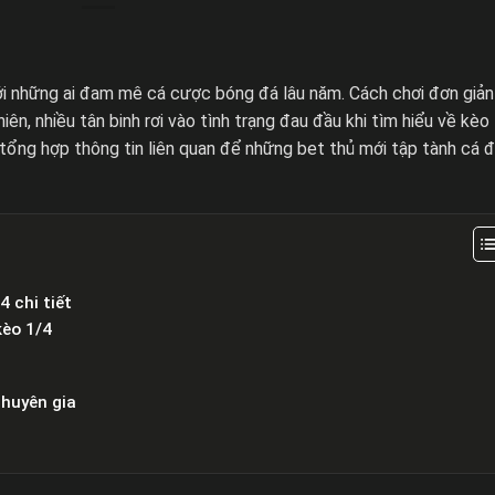
ới những ai đam mê cá cược bóng đá lâu năm. Cách chơi đơn giản
iên, nhiều tân binh rơi vào tình trạng đau đầu khi tìm hiểu về kèo
ổng hợp thông tin liên quan để những bet thủ mới tập tành cá 
 chi tiết
èo 1/4
chuyên gia