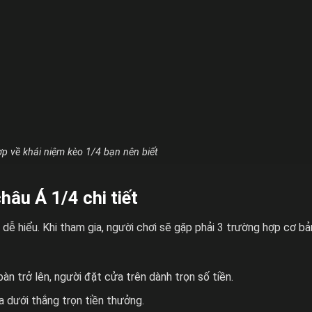
p về khái niệm kèo 1/4 bạn nên biết
hâu Á 1/4 chi tiết
 dễ hiểu. Khi tham gia, người chơi sẽ gặp phải 3 trường hợp cơ bả
àn trở lên, người đặt cửa trên dành trọn số tiền.
a dưới thắng trọn tiền thưởng.