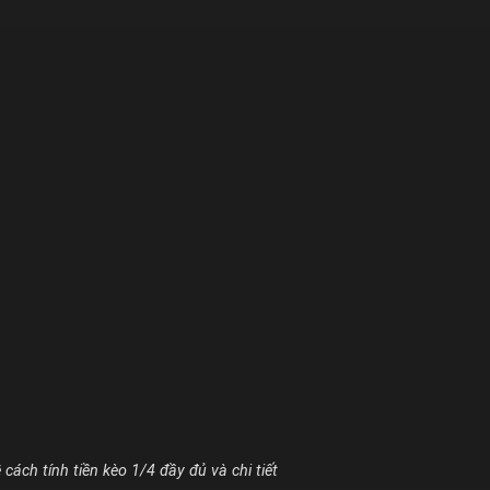
cách tính tiền kèo 1/4 đầy đủ và chi tiết