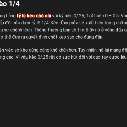
èo 1/4
ong bảng
tỷ lệ kèo nhà cái
với ký hiệu 0/.25, 1/4 hoặc 0 – 0.5. Với
ấp đội cửa dưới tỷ lệ 1/4.
Kèo đồng nửa sẽ xuất hiện trong nhữn
iều sự chênh lệch. Thông thường bạn sẽ tìm thấy nó ở vòng đấu 
có thể đưa ra quyết định chốt kèo sao cho đúng đắn.
ên việc so kèo cũng càng khó khăn hơn. Tuy nhiên, nó lại mang đ
ng cao. Vì vậy, kèo 0/.25 rất có sức hút đối với các tay cược lâ