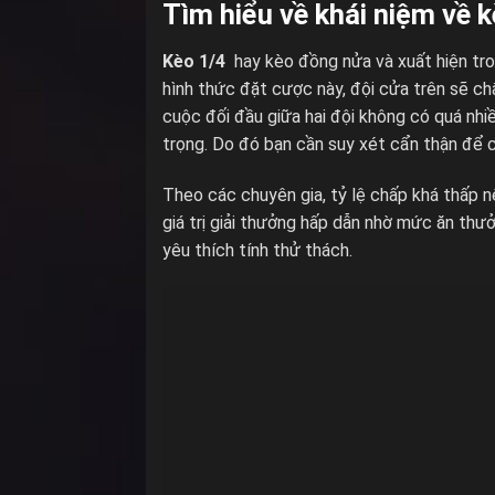
Tìm hiểu về khái niệm về k
Kèo 1/4
hay kèo đồng nửa và xuất hiện tr
hình thức đặt cược này, đội cửa trên sẽ ch
cuộc đối đầu giữa hai đội không có quá nh
trọng. Do đó bạn cần suy xét cẩn thận để 
Theo các chuyên gia, tỷ lệ chấp khá thấp n
giá trị giải thưởng hấp dẫn nhờ mức ăn thưở
yêu thích tính thử thách.