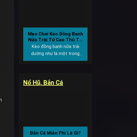
Mẹo Chơi Kèo Đồng Banh
Nửa Trái Từ Cao Thủ Tại
B52
Kèo đồng banh nửa trái
dường như là một trong
những thể loại quá đỗi...
Nổ Hũ, Bắn Cá
n
Bắn Cá Miễn Phí Là Gì?